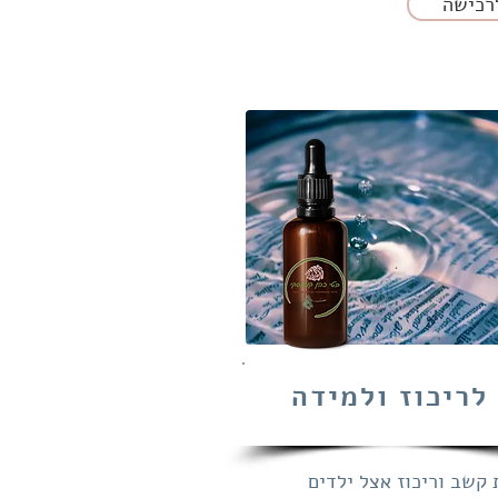
רכישה
לריכוז ולמידה
 קשב וריכוז אצל ילדים