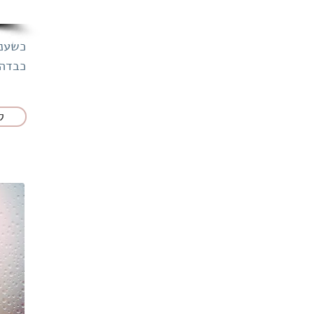
כשעננ
כבדה, 
ל