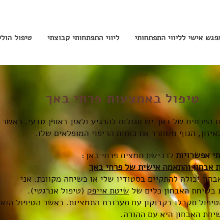
פגש אישי לליווי התפתחותי
ליווי התפתחותי קבוצתי
טיפול הול
טיפול באמצעות פרחי באך
 הפרחים של באך יש סגולות להרגיע ולאזן באופן טבעי. כאשר
יזון, הגוף משחרר את כוחות הריפוי המופלאים שלו.
י אפשרויות
לרכישת תמצית פרחי באך:
 אבחון והתאמה אישית של פרחי באך
חון יכולה להתקיים בסטודיו שלי או כשיחה מקוונת. אני
בשיחת האבחון כלים של
שיטת אייפק
(טיפול אנרגטי).
טיפול תקבלו בקבוקון עם תערובת התמציות. כאשר הטיפול הוא
יחת האבחון היא עם ההורה.