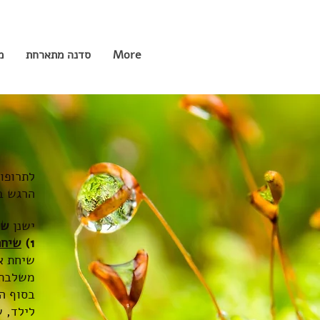
More
סדנה מתארחת
מ
לתרופות
הרגש בא
ישנן
שת
1)
שיחת
שיחת אב
משלבת 
בסוף ה
לילד, ש