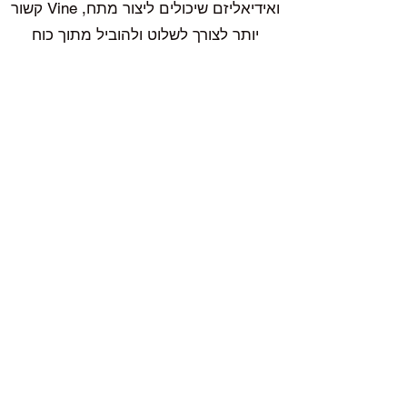
ואידיאליזם שיכולים ליצור מתח, Vine קשור
יותר לצורך לשלוט ולהוביל מתוך כוח
ובהירות.
התמצית מתאימה גם
לילדים
בעלי אופי
חזק ודומיננטי, ילדים שאוהבים להוביל אך
מתקשים להתגמש או לשתף פעולה.
לעיתים אלו ילדים עם יכולות הנהגה
טבעיות, אך הם עדיין לומדים כיצד
להשתמש בכוח הזה בצורה שמאפשרת גם
לאחרים מקום.
Vine יכולה לעזור להם לפתח רגישות
חברתית, ללמוד לשתף פעולה, ולגלות
שמנהיגות אמיתית אינה בכוח – אלא
ביכולת לחבר בין אנשים.