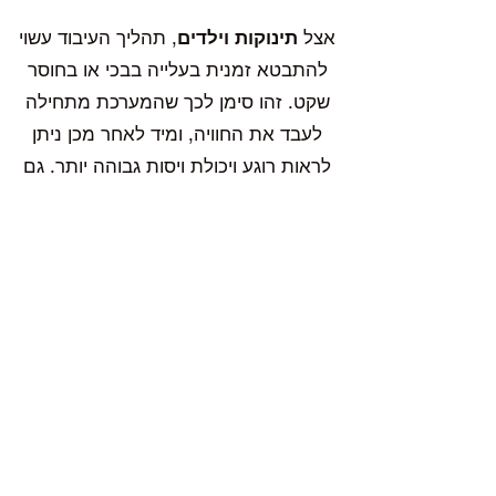
אצל
תינוקות וילדים
, תהליך העיבוד עשוי
להתבטא זמנית בעלייה בבכי או בחוסר
שקט. זהו סימן לכך שהמערכת מתחילה
לעבד את החוויה, ומיד לאחר מכן ניתן
לראות רוגע ויכולת ויסות גבוהה יותר. גם
אצלנו כ
הורים
, העבודה עם התמצית עשויה
לעורר רגשות שנדחקו, כחלק מתהליך
שמוביל בסופו של דבר ליציבות ושקט פנימי.
בקליניקה
Star of Bethlehem היא התמצית המרכזית
ב"תמצית ההצלה" (
Rescue Remedy
), אך
בעבודה פרטנית אני משלבת אותה לעיתים
קרובות עם תמציות נוספות, בהתאם
לתמונה הרחבה. המטרה היא תמיד